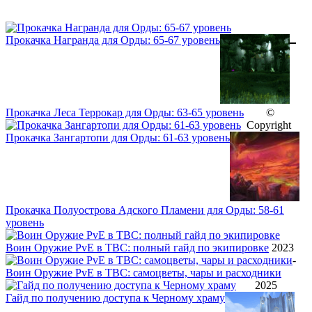
Прокачка Награнда для Орды: 65-67 уровень
Прокачка Леса Террокар для Орды: 63-65 уровень
©
Copyright
Прокачка Зангартопи для Орды: 61-63 уровень
Прокачка Полуострова Адского Пламени для Орды: 58-61
уровень
Воин Оружие PvE в TBC: полный гайд по экипировке
2023
-
Воин Оружие PvE в TBC: самоцветы, чары и расходники
2025
Гайд по получению доступа к Черному храму