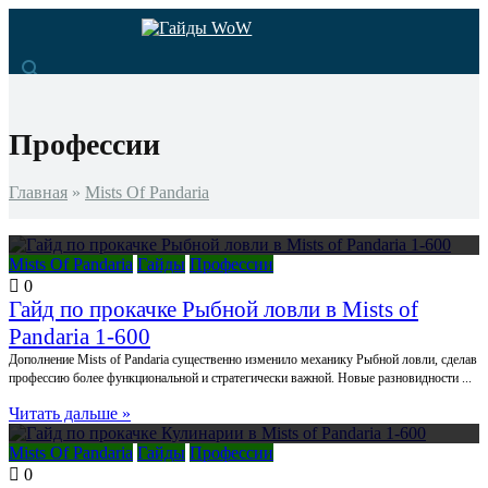
Профессии
Главная
»
Mists Of Pandaria
Mists Of Pandaria
Гайды
Профессии
0
Гайд по прокачке Рыбной ловли в Mists of
Pandaria 1-600
Дополнение Mists of Pandaria существенно изменило механику Рыбной ловли, сделав
профессию более функциональной и стратегически важной. Новые разновидности ...
Читать дальше »
Mists Of Pandaria
Гайды
Профессии
0