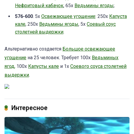
Нефритовый кабачок
, 65х
Ведьмины ягоды
;
576-600
. 5x
Освежающее угощение
: 250х
Капуста
кале
, 250х
Ведьмины ягоды
, 5х
Соевый соус
столетней выдержки
.
Альтернативно создается
Большое освежающее
угощение
на 25 человек. Требует 100х
Ведьминых
ягод,
100х
Капусты кале
и 1х
Соевого соуса столетней
выдержки
.
Интересное