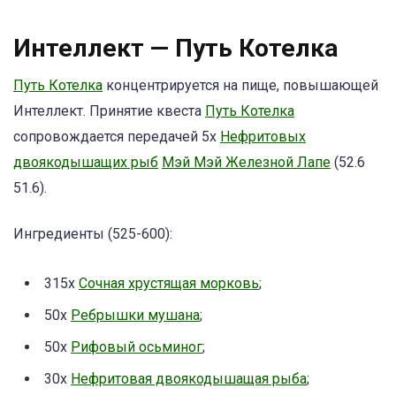
Интеллект — Путь Котелка
Путь Котелка
концентрируется на пище, повышающей
Интеллект. Принятие квеста
Путь Котелка
сопровождается передачей 5x
Нефритовых
двоякодышащих рыб
Мэй Мэй Железной Лапе
(52.6
51.6).
Ингредиенты (525-600):
315х
Сочная хрустящая морковь
;
50x
Ребрышки мушана
;
50x
Рифовый осьминог
;
30x
Нефритовая двоякодышащая рыба
;