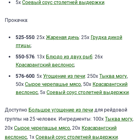
5x
Соевый соус столетней выдержки
.
Прокачка:
525-550
. 25x
Жареная дичь
: 25х
Грудка дикой
птицы
;
550-576
. 13x
Блюдо из двух рыб
: 26х
Красарангский веслонос
;
576-600
. 5x
Угощение из печи
: 250x
Тыква могу
,
50x
Сырое черепашье мясо
, 50х
Красарангский
веслонос
, 5х
Соевый соус столетней выдержки
.
Доступно
Большое угощение из печи
для рейдовой
группы на 25 человек. Ингредиенты: 100x
Тыква могу
,
20x
Сырое черепашье мясо
, 20х
Красарангский
веслонос
, 1х
Соевый соус столетней выдержки
.