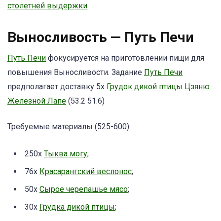
столетней выдержки
.
Выносливость — Путь Печи
Путь Печи
фокусируется на приготовлении пищи для
повышения Выносливости. Задание
Путь Печи
предполагает доставку 5x
Грудок дикой птицы
Цзяню
Железной Лапе
(53.2 51.6)
Требуемые материалы (525-600):
250x
Тыква могу
;
76x
Красарангский веслонос
;
50x
Сырое черепашье мясо
;
30x
Грудка дикой птицы
;