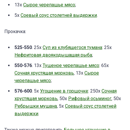
13x
Сырое черепашье мясо
;
5x
Соевый соус столетней выдержки
.
Прокачка:
525-550
. 25x
Суп из клубящегося тумана
: 25х
Нефритовая двоякодышащая рыба
;
550-576
. 13x
Тушеное черепашье мясо
: 65х
Сочная хрустящая морковь
, 13х
Сырое
черепашье мясо
;
576-600
. 5x
Угощение в горшочке
: 250х
Сочная
хрустящая морковь
, 50х
Рифовый осьминог
, 50х
Ребрышки мушана
, 5x
Соевый соус столетней
выдержки
.
Также можно приготовить
Большое угощение в