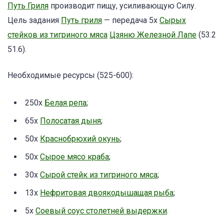
Путь Гриля
производит пищу, усиливающую Силу.
Цель задания
Путь гриля
— передача 5x
Сырых
стейков из тигриного мяса
Цзяню Железной Лапе
(53.2
51.6).
Необходимые ресурсы (525-600):
250x
Белая репа
;
65x
Полосатая дыня
;
50x
Краснобрюхий окунь
;
50x
Сырое мясо краба
;
30x
Сырой стейк из тигриного мяса
;
13x
Нефритовая двоякодышащая рыба
;
5x
Соевый соус столетней выдержки
.