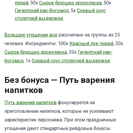
порей
, 50х
Сырое брюшко кроколиска
, 50х
Гигантский рак-богомол
, 5x
Соевый соус
столетней выдержки
.
Большое угощение вок
рассчитано на группы из 25
человек. Ингредиенты: 100х
Красный лук-порей
, 20х
Сырое брюшко кроколиска
, 20х
Гигантский рак-
богомол
, 1x
Соевый соус столетней выдержки
.
Без бонуса — Путь варения
напитков
Путь варения напитков
фокусируется на
приготовлении напитков, которые не усиливают
характеристик персонажа. При этом праздничные
угощения дают стандартные рейдовые бонусы.