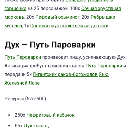
горшочке
на 25 персонажей: 100х
Сочная хрустящая
морковь
, 20х
Рифовый осьминог
, 20х
Ребрышки
мушана
, 1x
Соевый соус столетней выдержки
.
Дух — Путь Пароварки
Путь Пароварки
производит пищу, усиливающую Дух.
Активация требует принятия квеста
Путь Пароварки
и
передачи 5x
Гигантских раков-богомолов
Яню
Железной Лапе.
Ресурсы (525-600):
250x
Нефритовый кабачок
;
65x
Лук-шалот
;