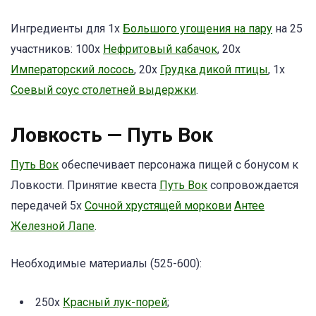
Ингредиенты для 1х
Большого угощения на пару
на 25
участников: 100х
Нефритовый кабачок
, 20х
Императорский лосось
, 20х
Грудка дикой птицы
, 1х
Соевый соус столетней выдержки
.
Ловкость — Путь Вок
Путь Вок
обеспечивает персонажа пищей с бонусом к
Ловкости. Принятие квеста
Путь Вок
сопровождается
передачей 5x
Сочной хрустящей моркови
Антее
Железной Лапе
.
Необходимые материалы (525-600):
250x
Красный лук-порей
;