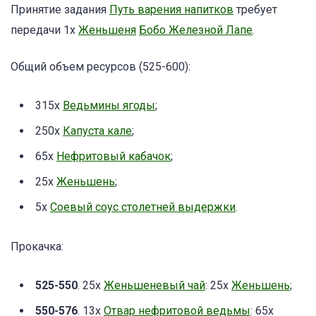
Принятие задания
Путь варения напитков
требует
передачи 1x
Женьшеня
Бобо Железной Лапе
.
Общий объем ресурсов (525-600):
315x
Ведьмины ягоды
;
250x
Капуста кале
;
65x
Нефритовый кабачок
;
25x
Женьшень
;
5x
Соевый соус столетней выдержки
.
Прокачка:
525-550
. 25x
Женьшеневый чай
: 25х
Женьшень
;
550-576
. 13x
Отвар нефритовой ведьмы
: 65х