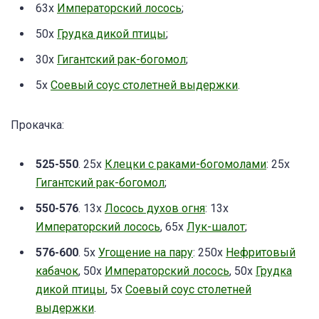
63x
Императорский лосось
;
50x
Грудка дикой птицы
;
30x
Гигантский рак-богомол
;
5x
Соевый соус столетней выдержки
.
Прокачка:
525-550
. 25x
Клецки с раками-богомолами
: 25х
Гигантский рак-богомол
;
550-576
. 13x
Лосось духов огня
: 13х
Императорский лосось
, 65х
Лук-шалот
;
576-600
. 5x
Угощение на пару
: 250х
Нефритовый
кабачок
, 50х
Императорский лосось
, 50х
Грудка
дикой птицы
, 5х
Соевый соус столетней
выдержки
.