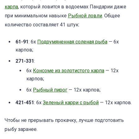
карпа
, который ловится в водоемах Пандарии даже
при минимальном навыке
Рыбной ловли
. Общее
количество составляет 41 штук:
61-91
: 6x
Подрумяненная соленая рыба
— 6х
карпов;
271-331
:
6x
Консоме из золотистого карпа
— 12х
карпов;
6x
Рыбный пирог
— 12х карпов;
421-451
: 6x
Зеленый карри с рыбой
— 12х карпов.
Чтобы не прерывать прокачку, лучше подготовить
рыбу заранее.