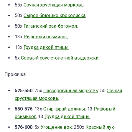
55x
Сочная хрустящая морковь;
50x
Сырое брюшко кроколиска
;
50x
Гигантский рак-богомол
;
13x
Рифовый осьминог
;
13x
Грудка дикой птицы
;
5x
Соевый соус столетней выдержки
.
Прокачка:
525-550
. 25x
Пассерованная морковь
: 50
Сочная
хрустящая морковь;
550-576
. 13x
Стир-фрай долины
: 13
Рифовый
осьминог
, 13
Грудка дикой птицы
;
576-600
. 5x
Угощение вок
: 250х
Красный лук-