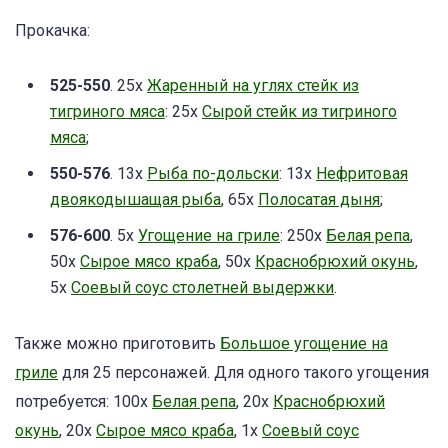
Прокачка:
525-550
. 25x
Жаренный на углях стейк из
тигриного мяса
: 25х
Сырой стейк из тигриного
мяса
;
550-576
. 13x
Рыба по-дольски
: 13х
Нефритовая
двоякодышащая рыба
, 65х
Полосатая дыня
;
576-600
. 5x
Угощение на гриле
: 250х
Белая репа
,
50x
Сырое мясо краба
, 50x
Краснобрюхий окунь
,
5x
Соевый соус столетней выдержки
.
Также можно приготовить
Большое угощение на
гриле
для 25 персонажей. Для одного такого угощения
потребуется: 100х
Белая репа
, 20х
Краснобрюхий
окунь
, 20х
Сырое мясо краба
, 1х
Соевый соус