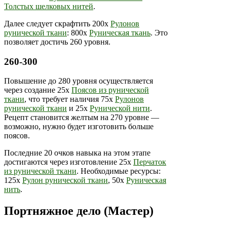
Толстых шелковых нитей
.
Далее следует скрафтить 200х
Рулонов
рунической ткани
: 800х
Руническая ткань
. Это
позволяет достичь 260 уровня.
260-300
Повышение до 280 уровня осуществляется
через создание 25х
Поясов из рунической
ткани
, что требует наличия 75х
Рулонов
рунической ткани
и 25х
Рунической нити
.
Рецепт становится желтым на 270 уровне —
возможно, нужно будет изготовить больше
поясов.
Последние 20 очков навыка на этом этапе
достигаются через изготовление 25х
Перчаток
из рунической ткани
. Необходимые ресурсы:
125х
Рулон рунической ткани
, 50х
Руническая
нить
.
Портняжное дело (Мастер)