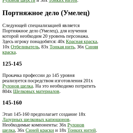
Рулонов шерсти
и 30х
Тонких нитей
.
Портняжное дело (Умелец)
Следующей специализацией является
Портняжное дело (Умелец), для изучения
которой необходим 20 уровень персонажа.
Здесь игроку понадобятся: 40х
Красная краска
,
10х
Отбеливатель
, 83х
Тонкая нить
, 36х
Синяя
краска
.
125-145
Прокачка профессии до 145 уровня
реализуется посредством изготовления 201х
Рулонов шелка
. На это необходимо потратить
804х
Шелковых материалов
.
145-160
Этап 145-160 предполагает создание 18х
Лазурных шелковых капюшонов
.
Необходимые компоненты: 36х
Рулонов
шелка
, 36х
Синей краски
и 18х
Тонких нитей
.