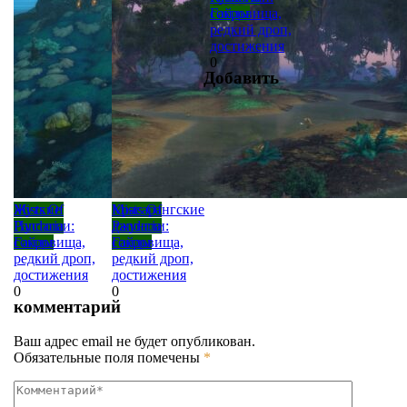
Гайды
сокровища,
редкий дроп,
достижения
0
Добавить
Mists Of
Жуткие
Mists Of
Красарангские
Pandaria
Пустоши:
Pandaria
джунгли:
Гайды
сокровища,
Гайды
сокровища,
редкий дроп,
редкий дроп,
достижения
достижения
0
0
комментарий
Ваш адрес email не будет опубликован.
Обязательные поля помечены
*