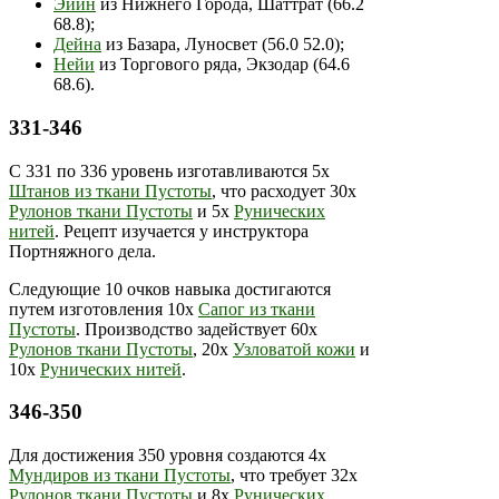
Эйин
из Нижнего Города, Шаттрат (66.2
68.8);
Дейна
из Базара, Луносвет (56.0 52.0);
Нейи
из Торгового ряда, Экзодар (64.6
68.6).
331-346
С 331 по 336 уровень изготавливаются 5х
Штанов из ткани Пустоты
, что расходует 30х
Рулонов ткани Пустоты
и 5х
Рунических
нитей
. Рецепт изучается у инструктора
Портняжного дела.
Следующие 10 очков навыка достигаются
путем изготовления 10х
Сапог из ткани
Пустоты
. Производство задействует 60х
Рулонов ткани Пустоты
, 20х
Узловатой кожи
и
10х
Рунических нитей
.
346-350
Для достижения 350 уровня создаются 4х
Мундиров из ткани Пустоты
, что требует 32х
Рулонов ткани Пустоты
и 8х
Рунических