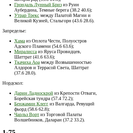
Грондаль Лунный Бриз
из Руин
Аубердина, Темные берега (38.2 40.6);
Утрар Трекс
между Палатой Магии и
Великой Кузней, Стальгорн (43.6 28.6).
Запределье:
Хама
из Оплота Чести, Полуостров
Адского Пламени (54.6 63.6);
Миралисса
из Яруса Провидцев,
Шаттрат (41.6 63.6);
Ткачиха Аоа
между Возвышенностью
Алдоров и Террасой Света, Шаттрат
(37.6 28.0).
Нордскол:
Дарин Ладноскрой
из Крепости Отваги,
Борейская тундра (57.4 72.2);
Бенжамин Клегг
из Валгарда, Ревущий
фьорд (58.6 62.8);
Чарльз Ворт
из Торговой Палаты
Волшебников, Даларан (37.2 33.2).
1-75