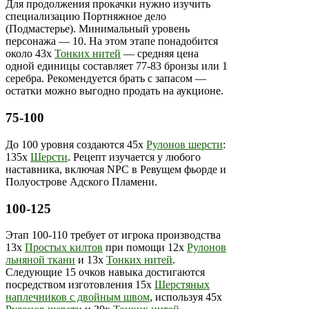
Для продолжения прокачки нужно изучить
специализацию Портняжное дело
(Подмастерье). Минимальный уровень
персонажа — 10. На этом этапе понадобится
около 43х
Тонких нитей
— средняя цена
одной единицы составляет 77-83 бронзы или 1
серебра. Рекомендуется брать с запасом —
остатки можно выгодно продать на аукционе.
75-100
До 100 уровня создаются 45х
Рулонов шерсти
:
135х
Шерсти
. Рецепт изучается у любого
наставника, включая NPC в Ревущем фьорде и
Полуострове Адского Пламени.
100-125
Этап 100-110 требует от игрока производства
13х
Простых килтов
при помощи 12х
Рулонов
льняной ткани
и 13х
Тонких нитей
.
Следующие 15 очков навыка достигаются
посредством изготовления 15х
Шерстяных
наплечников с двойным швом
, используя 45х