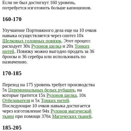
Если не был достигнут 160 уровень,
потребуется изготовить больше капюшонов.
160-170
Улучшение Портняжного дела еще на 10 очков
навыка осуществляется через синтез 10х
Шелковых головных повязок
. Этот процесс
расходует 30х
Рулонов шелка
и 20х
Тонких
нитей
. Повязку можно выгодно продать за 36
бронзы и 36 серебра или использовать по
назначению.
170-185
Переход на 175 уровень требует производства
5х
Церемониальных белых рубашек
, на
которые тратится 15х
Рулонов шелка
, 10х
Отбеливателя
и 5х
Тонких нитей
.
Последующие 10 очков навыка достигается
через изготовление 94х
Рулонов магической
ткани
при помощи 376х
Магических тканей
.
185-205