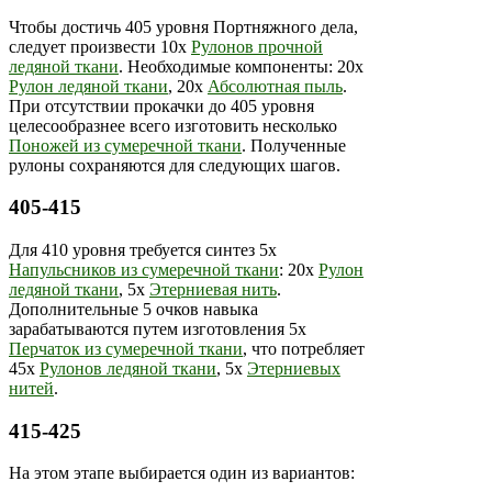
Чтобы достичь 405 уровня Портняжного дела,
следует произвести 10х
Рулонов прочной
ледяной ткани
. Необходимые компоненты: 20х
Рулон ледяной ткани
, 20х
Абсолютная пыль
.
При отсутствии прокачки до 405 уровня
целесообразнее всего изготовить несколько
Поножей из сумеречной ткани
. Полученные
рулоны сохраняются для следующих шагов.
405-415
Для 410 уровня требуется синтез 5х
Напульсников из сумеречной ткани
: 20х
Рулон
ледяной ткани
, 5х
Этерниевая нить
.
Дополнительные 5 очков навыка
зарабатываются путем изготовления 5х
Перчаток из сумеречной ткани
, что потребляет
45х
Рулонов ледяной ткани
, 5х
Этерниевых
нитей
.
415-425
На этом этапе выбирается один из вариантов: