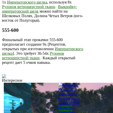
1х
Императорского шелка
, используя 8х
Рулонов ветрошерстной ткани
.
Выкройку:
императорский шелк
можно найти на
Шелковых Полях, Долина Четых Ветров (юго-
восток от Полугорья).
555-600
Финальный этап прокачки 555-600
предполагает создание 9х [Рецептов,
открытых при изготоволении
Императорского
шелка
]. Это требует 36-54х
Рулонов
ветрошерстной ткани
. Каждый открытый
рецепт дает 5 очков навыка.
Интересное
Mists Of
Вершина
Pandaria
Кунь-Лай: