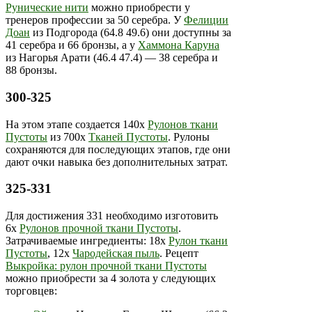
Рунические нити
можно приобрести у
тренеров профессии за 50 серебра. У
Фелиции
Доан
из Подгорода (64.8 49.6) они доступны за
41 серебра и 66 бронзы, а у
Хаммона Каруна
из Нагорья Арати (46.4 47.4) — 38 серебра и
88 бронзы.
300-325
На этом этапе создается 140х
Рулонов ткани
Пустоты
из 700х
Тканей Пустоты
. Рулоны
сохраняются для последующих этапов, где они
дают очки навыка без дополнительных затрат.
325-331
Для достижения 331 необходимо изготовить
6х
Рулонов прочной ткани Пустоты
.
Затрачиваемые ингредиенты: 18х
Рулон ткани
Пустоты
, 12х
Чародейская пыль
. Рецепт
Выкройка: рулон прочной ткани Пустоты
можно приобрести за 4 золота у следующих
торговцев: