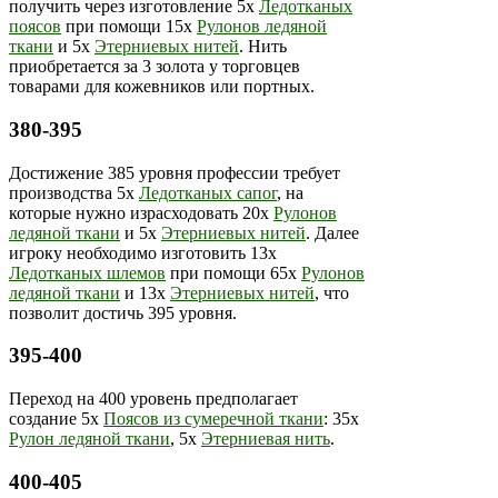
получить через изготовление 5х
Ледотканых
поясов
при помощи 15х
Рулонов ледяной
ткани
и 5х
Этерниевых нитей
. Нить
приобретается за 3 золота у торговцев
товарами для кожевников или портных.
380-395
Достижение 385 уровня профессии требует
производства 5х
Ледотканых сапог
, на
которые нужно израсходовать 20х
Рулонов
ледяной ткани
и 5х
Этерниевых нитей
. Далее
игроку необходимо изготовить 13х
Ледотканых шлемов
при помощи 65х
Рулонов
ледяной ткани
и 13х
Этерниевых нитей
, что
позволит достичь 395 уровня.
395-400
Переход на 400 уровень предполагает
создание 5х
Поясов из сумеречной ткани
: 35х
Рулон ледяной ткани
, 5х
Этерниевая нить
.
400-405