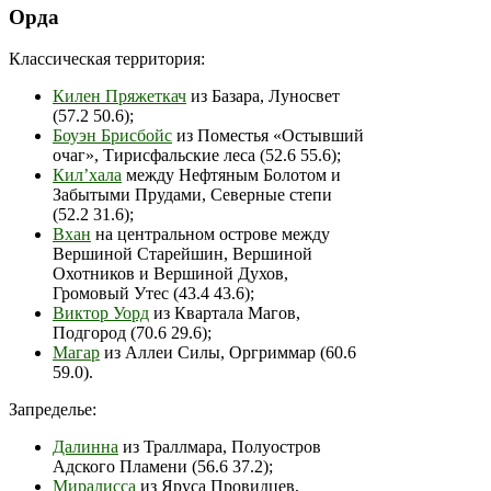
Орда
Классическая территория:
Килен Пряжеткач
из Базара, Луносвет
(57.2 50.6);
Боуэн Брисбойс
из Поместья «Остывший
очаг», Тирисфальские леса (52.6 55.6);
Кил’хала
между Нефтяным Болотом и
Забытыми Прудами, Северные степи
(52.2 31.6);
Вхан
на центральном острове между
Вершиной Старейшин, Вершиной
Охотников и Вершиной Духов,
Громовый Утес (43.4 43.6);
Виктор Уорд
из Квартала Магов,
Подгород (70.6 29.6);
Магар
из Аллеи Силы, Оргриммар (60.6
59.0).
Запределье:
Далинна
из Траллмара, Полуостров
Адского Пламени (56.6 37.2);
Миралисса
из Яруса Провидцев,