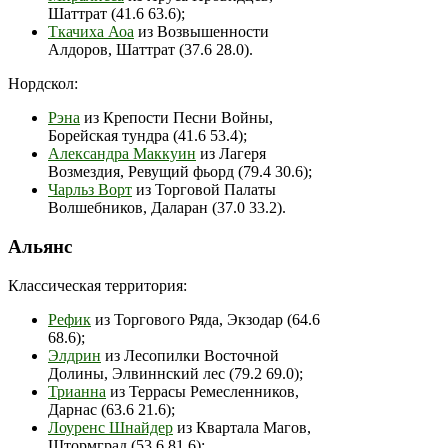
Шаттрат (41.6 63.6);
Ткачиха Аоа
из Возвышенности
Алдоров, Шаттрат (37.6 28.0).
Нордскол:
Рэна
из Крепости Песни Войны,
Борейская тундра (41.6 53.4);
Александра Маккуин
из Лагеря
Возмездия, Ревущий фьорд (79.4 30.6);
Чарльз Ворт
из Торговой Палаты
Волшебников, Даларан (37.0 33.2).
Альянс
Классическая территория:
Рефик
из Торгового Ряда, Экзодар (64.6
68.6);
Элдрин
из Лесопилки Восточной
Долины, Элвиннский лес (79.2 69.0);
Трианна
из Террасы Ремесленников,
Дарнас (63.6 21.6);
Лоуренс Шнайдер
из Квартала Магов,
Штормград (53.6 81.6);