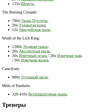
135х
Шерсть
.
The Burning Crusade:
700х
Ткань Пустоты
;
20х
Узловатая кожа
;
12х
Чародейская пыль
.
Wrath of the Lich King:
1200х
Ледяная ткань
;
20х
Абсолютная пыль
;
20х
Извечный огонь
/ 20х
Извечная тьма
/ 20х
Извечная жизнь
.
Cataclysm:
900х
Угольный шелк
.
Mists of Pandaria:
320-410х
Ветрошерстяная ткань
.
Тренеры