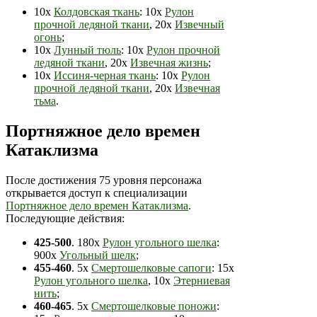
10х
Колдовская ткань
: 10х
Рулон
прочной ледяной ткани
, 20х
Извечный
огонь
;
10х
Лунный тюль
: 10х
Рулон прочной
ледяной ткани
, 20х
Извечная жизнь
;
10х
Иссиня-черная ткань
: 10х
Рулон
прочной ледяной ткани
, 20х
Извечная
тьма
.
Портняжное дело времен
Катаклизма
После достижения 75 уровня персонажа
открывается доступ к специализации
Портняжное дело времен Катаклизма
.
Последующие действия:
425-500
. 180х
Рулон угольного шелка
:
900х
Угольный шелк
;
455-460
. 5х
Смертошелковые сапоги
: 15х
Рулон угольного шелка
, 10х
Этерниевая
нить
;
460-465
. 5х
Смертошелковые поножи
: