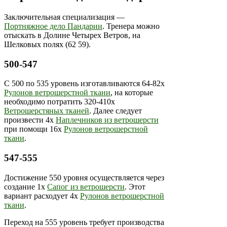
Заключительная специализация —
Портняжное дело Пандарии
. Тренера можно
отыскать в Долине Четырех Ветров, на
Шелковых полях (62 59).
500-547
С 500 по 535 уровень изготавливаются 64-82х
Рулонов ветрошерстной ткани
, на которые
необходимо потратить 320-410х
Ветрошерстяных тканей
. Далее следует
произвести 4х
Наплечников из ветрошерсти
при помощи 16х
Рулонов ветрошерстной
ткани
.
547-555
Достижение 550 уровня осуществляется через
создание 1х
Сапог из ветрошерсти
. Этот
вариант расходует 4х
Рулонов ветрошерстной
ткани
.
Переход на 555 уровень требует производства