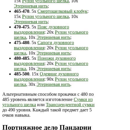
15х
Рулон угольного шелка
, 10х
Этерниевая нить
;
465-470
. 5х
Смертошелковый клобук
:
15х
Рулон угольного шелка
, 10х
Этерниевая нить
;
470-475
. 5х
Пояс духовного
выздоровления
: 20х
Рулон угольного
шелка
, 10х
Этерниевая нить
;
475-480
. 5х
Сапоги духовного
выздоровления
: 20х
Рулон угольного
шелка
, 10х
Этерниевая нить
;
480-485
. 5х
Поножи духовного
выздоровления
: 20х
Рулон угольного
шелка
, 10х
Этерниевая нить
;
485-500
. 15х
Одеяние духовного
выздоровления
: 90х
Рулон угольного
шелка
, 30х
Этерниевая нить
.
Альтернативным способом прокачки с 480 по
485 уровень является изготовление
Сумки из
угольного шелка
или
Трансцендентной сумки
до 490 уровня. Каждый такой предмет дает 5
очков навыка.
Портняжное дело Пандарии