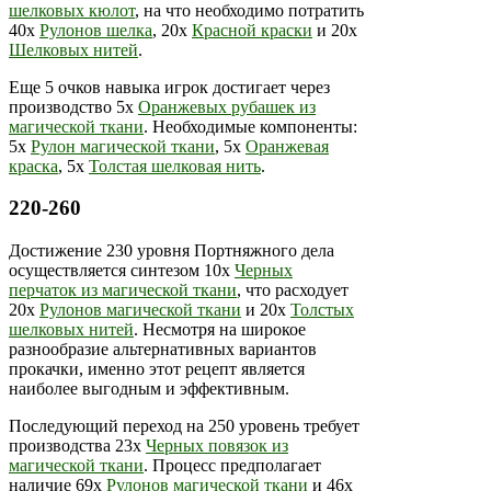
шелковых кюлот
, на что необходимо потратить
40х
Рулонов шелка
, 20х
Красной краски
и 20х
Шелковых нитей
.
Еще 5 очков навыка игрок достигает через
производство 5х
Оранжевых рубашек из
магической ткани
. Необходимые компоненты:
5х
Рулон магической ткани
, 5х
Оранжевая
краска
, 5х
Толстая шелковая нить
.
220-260
Достижение 230 уровня Портняжного дела
осуществляется синтезом 10х
Черных
перчаток из магической ткани
, что расходует
20х
Рулонов магической ткани
и 20х
Толстых
шелковых нитей
. Несмотря на широкое
разнообразие альтернативных вариантов
прокачки, именно этот рецепт является
наиболее выгодным и эффективным.
Последующий переход на 250 уровень требует
производства 23х
Черных повязок из
магической ткани
. Процесс предполагает
наличие 69х
Рулонов магической ткани
и 46х