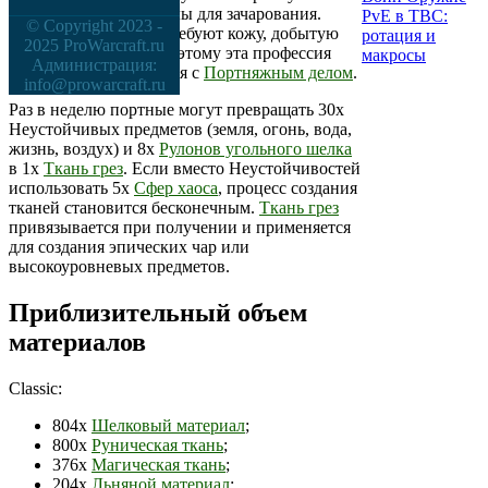
распылять на материалы для зачарования.
PvE в TBC:
© Copyright 2023 -
Некоторые рецепты требуют кожу, добытую
ротация и
2025 ProWarcraft.ru
через
Снятие шкур
, поэтому эта профессия
макросы
Администрация:
тоже хорошо сочетается с
Портняжным делом
.
info@prowarcraft.ru
Раз в неделю портные могут превращать 30х
Неустойчивых предметов (земля, огонь, вода,
жизнь, воздух) и 8х
Рулонов угольного шелка
в 1х
Ткань грез
. Если вместо Неустойчивостей
использовать 5х
Сфер хаоса
, процесс создания
тканей становится бесконечным.
Ткань грез
привязывается при получении и применяется
для создания эпических чар или
высокоуровневых предметов.
Приблизительный объем
материалов
Classic:
804х
Шелковый материал
;
800х
Руническая ткань
;
376х
Магическая ткань
;
204х
Льняной материал
;