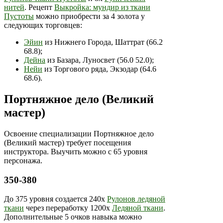
нитей
. Рецепт
Выкройка: мундир из ткани
Пустоты
можно приобрести за 4 золота у
следующих торговцев:
Эйин
из Нижнего Города, Шаттрат (66.2
68.8);
Дейна
из Базара, Луносвет (56.0 52.0);
Нейи
из Торгового ряда, Экзодар (64.6
68.6).
Портняжное дело (Великий
мастер)
Освоение специализации Портняжное дело
(Великий мастер) требует посещения
инструктора. Выучить можно с 65 уровня
персонажа.
350-380
До 375 уровня создается 240х
Рулонов ледяной
ткани
через переработку 1200х
Ледяной ткани
.
Дополнительные 5 очков навыка можно