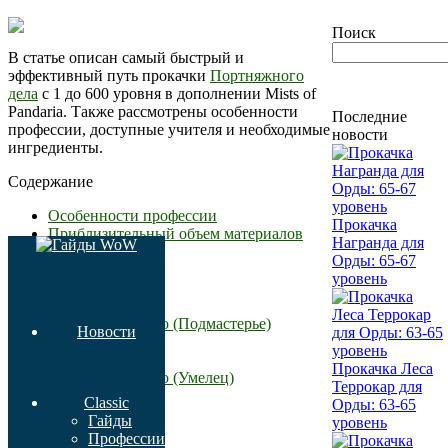
Поиск
В статье описан самый быстрый и
эффективный путь прокачки
Портняжного
дела
с 1 до 600 уровня в дополнении Mists of
Pandaria. Также рассмотрены особенности
Последние
профессии, доступные учителя и необходимые
новости
ингредиенты.
Содержание
Особенности профессии
Прокачка
Приблизительный объем материалов
Награнда для
Тренеры
Орды: 65-67
Орда
уровень
Альянс
1-75
Портняжное дело (Подмастерье)
Новости
75-100
100-125
Прокачка Леса
Портняжное дело (Умелец)
Террокар для
125-145
Classic
Орды: 63-65
145-160
Гайды
уровень
160-170
Профессии