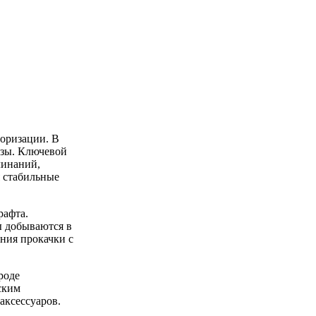
оризации. В
азы. Ключевой
линаний,
я стабильные
рафта.
ы добываются в
ния прокачки с
роде
ским
аксессуаров.