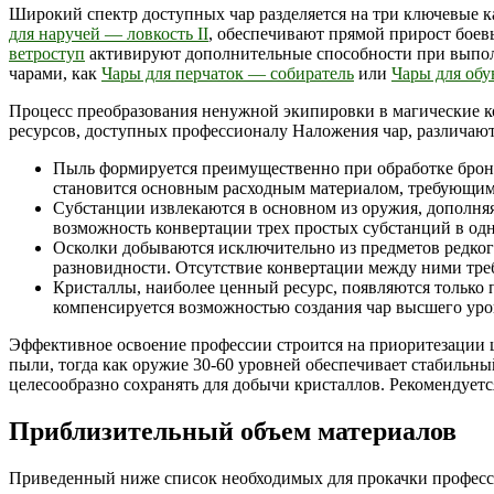
Широкий спектр доступных чар разделяется на три ключевые к
для наручей — ловкость II
, обеспечивают прямой прирост бое
ветроступ
активируют дополнительные способности при выполн
чарами, как
Чары для перчаток — собиратель
или
Чары для обу
Процесс преобразования ненужной экипировки в магические к
ресурсов, доступных профессионалу Наложения чар, различают
Пыль формируется преимущественно при обработке бронев
становится основным расходным материалом, требующим
Субстанции извлекаются в основном из оружия, дополня
возможность конвертации трех простых субстанций в одн
Осколки добываются исключительно из предметов редкого
разновидности. Отсутствие конвертации между ними треб
Кристаллы, наиболее ценный ресурс, появляются только 
компенсируется возможностью создания чар высшего уро
Эффективное освоение профессии строится на приоритезации 
пыли, тогда как оружие 30-60 уровней обеспечивает стабильн
целесообразно сохранять для добычи кристаллов. Рекомендует
Приблизительный объем материалов
Приведенный ниже список необходимых для прокачки професси