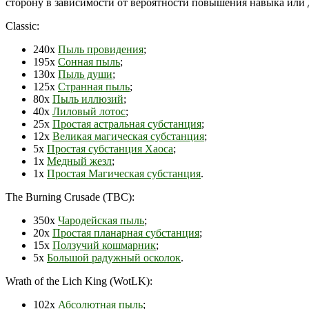
сторону в зависимости от вероятности повышения навыка или 
Classic:
240х
Пыль провидения
;
195х
Сонная пыль
;
130х
Пыль души
;
125х
Странная пыль
;
80х
Пыль иллюзий
;
40х
Лиловый лотос
;
25х
Простая астральная субстанция
;
12х
Великая магическая субстанция
;
5х
Простая субстанция Хаоса
;
1х
Медный жезл
;
1х
Простая Магическая субстанция
.
The Burning Crusade (TBC):
350х
Чародейская пыль
;
20х
Простая планарная субстанция
;
15х
Ползучий кошмарник
;
5х
Большой радужный осколок
.
Wrath of the Lich King (WotLK):
102х
Абсолютная пыль
;