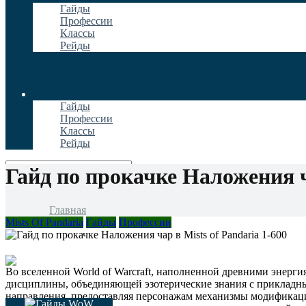
Гайды
Профессии
Классы
Рейды
Гайды
Профессии
Классы
Рейды
Гайд по прокачке Наложения ча
Главная
Mists Of Pandaria
Гайды
Профессии
Во вселенной World of Warcraft, наполненной древними энерги
дисциплины, объединяющей эзотерические знания с прикладным
направления, предоставляя персонажам механизмы модификац