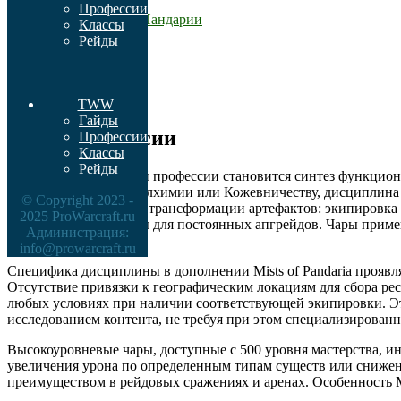
495-500
Профессии
Наложение чар Пандарии
Классы
500-526
Рейды
526-550
550-556
556-577
577-600
TWW
Гайды
Обзор профессии
Профессии
Классы
Рейды
Отличительной чертой профессии становится синтез функцион
противоположность Алхимии или Кожевничеству, дисциплина н
© Copyright 2023 -
процесс заключается в трансформации артефактов: экипировка 
2025 ProWarcraft.ru
генерируя компоненты для постоянных апгрейдов. Чары приме
Администрация:
бонусы.
info@prowarcraft.ru
Специфика дисциплины в дополнении Mists of Pandaria проявл
Отсутствие привязки к географическим локациям для сбора ре
любых условиях при наличии соответствующей экипировки. Эт
исследованием контента, не требуя при этом специализированн
Высокоуровневые чары, доступные с 500 уровня мастерства, и
увеличения урона по определенным типам существ или снижени
преимуществом в рейдовых сражениях и аренах. Особенность M