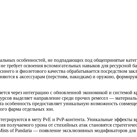
альных особенностей, не подпадающих под общепринятые катег
е требует освоения вспомогательных навыков для ресурсной б
синего и фиолетового качества обрабатывается посредством зак
няются к аксессуарам (перстням, накидкам) и оружию, формиру
яется через интеграцию с обновленной экономикой и системой к
сурсов выделяет направление среди прочих ремесел — материал
а особенность предоставляет уникальную возможность совмеще
ого фарма отдельных зон.
нтегрируются в мету PvE и PvP-контента. Уникальные эффекты в
я получаемого урона от стихийных атак становятся стратегиче
ists of Pandaria — появление эксклюзивных модификаторов для 