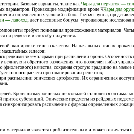
атегории. Базовые варианты, такие как
Чары для перчаток — сил
вых параметров. Прокающие модификации вроде Ч
Чары для ору
ении определенных условий в бою. Третья группа, представле
ви — лавоход
, дает пассивные бонусы, упрощающие исследован
омпоненты требует понимания происхождения материалов. Четы
ся по редкости и способу получения:
ой экипировки синего качества. На начальных этапах прокачки
 масштабных запасов;
ясь редкими экземплярами при распылении брони. Особенность
у великую и обратного разложения, что позволяет гибко управля
 (фиолетового) качества, сохраняя строгую градацию на малые 
ует точного расчета при планировании рецептов;
при распылении эпических артефактов. Их ограниченная доступ
вня.
целей. Броня низкоуровневых персонажей становится оптималь
ый приток субстанций. Эпические предметы из рейдовых подзем
ся синхронизировать распыление с фармом определенных локаци
и материалов является приблизительным и может отличаться в