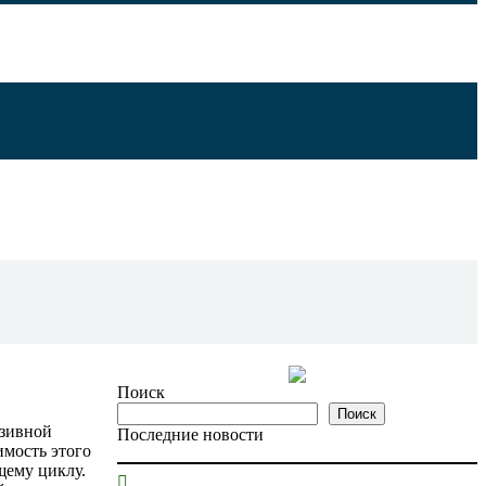
Поиск
Поиск
юзивной
Последние новости
имость этого
щему циклу.