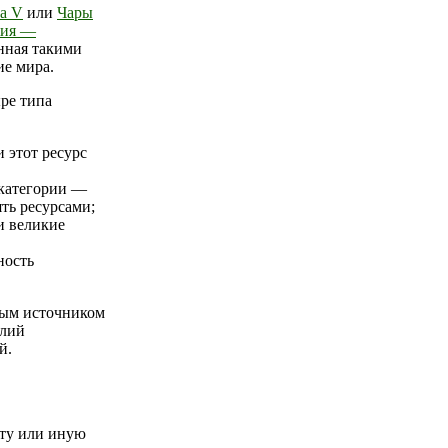
а V
или
Чары
жия —
нная такими
ие мира.
ре типа
 этот ресурс
 категории —
ть ресурсами;
и великие
ность
ным источником
елий
й.
 ту или иную