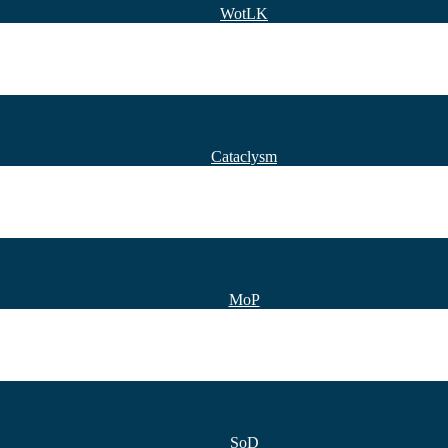
WotLK
Cataclysm
MoP
SoD