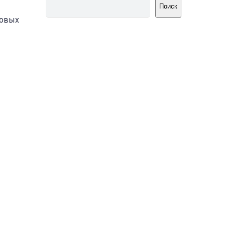
Поиск
довых