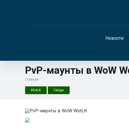
Новости
PvP-маунты в WoW W
Главная
WotLK
Гайды