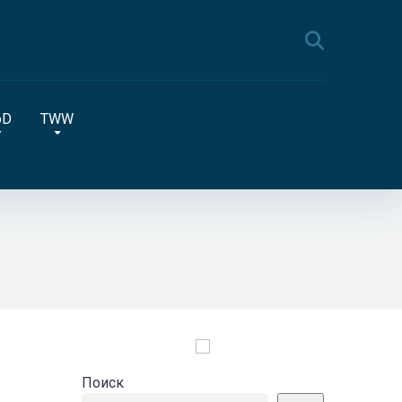
oD
TWW
Поиск