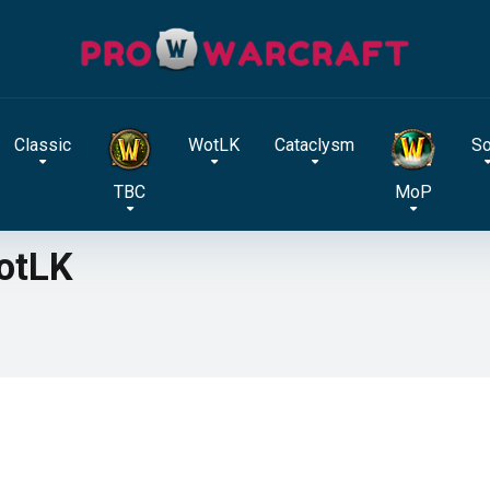
Classic
WotLK
Cataclysm
S
TBC
MoP
otLK