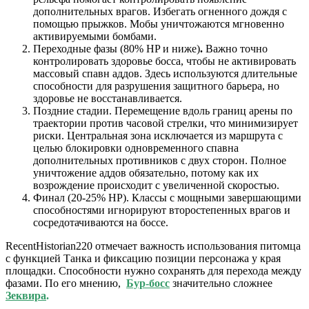
дополнительных врагов. Избегать огненного дождя с
помощью прыжков. Мобы уничтожаются мгновенно
активируемыми бомбами.
Переходные фазы (80% HP и ниже)
.
Важно точно
контролировать здоровье босса, чтобы не активировать
массовый спавн аддов. Здесь используются длительные
способности для разрушения защитного барьера, но
здоровье не восстанавливается.
Поздние стадии. Перемещение вдоль границ арены по
траектории против часовой стрелки, что минимизирует
риски. Центральная зона исключается из маршрута с
целью блокировки одновременного спавна
дополнительных противников с двух сторон. Полное
уничтожение аддов обязательно, потому как их
возрождение происходит с увеличенной скоростью.
Финал (20-25% HP). Классы с мощными завершающими
способностями игнорируют второстепенных врагов и
сосредотачиваются на боссе.
RecentHistorian220 отмечает важность использования питомца
с функцией Танка и фиксацию позиции персонажа у края
площадки. Способности нужно сохранять для перехода между
фазами. По его мнению,
Бур-босс
значительно сложнее
Зеквира
.