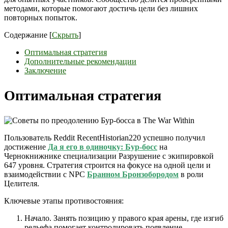
методами, которые помогают достичь цели без лишних
повторных попыток.
Содержание
[
Скрыть
]
Оптимальная стратегия
Дополнительные рекомендации
Заключение
Оптимальная стратегия
Пользователь Reddit RecentHistorian220 успешно получил
достижение
Да я его в одиночку: Бур-босс
на
Чернокнижнике специализации Разрушение с экипировкой
647 уровня. Стратегия строится на фокусе на одной цели и
взаимодействии с NPC
Бранном Бронзобородом
в роли
Целителя.
Ключевые этапы противостояния:
Начало. Занять позицию у правого края арены, где изгиб
рельефа помогает контролировать появление