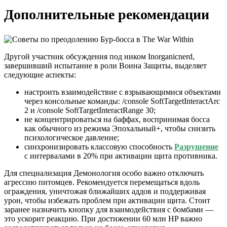
Дополнительные рекомендации
Другой участник обсуждения под ником Inorganicnerd,
завершивший испытание в роли Воина Защиты, выделяет
следующие аспекты:
настроить взаимодействие с взрывающимися объектами
через консольные команды: /console SoftTargetInteractArc
2 и /console SoftTargetInteractRange 30;
не концентрироваться на баффах, воспринимая босса
как обычного из режима Эпохальный+, чтобы снизить
психологическое давление;
синхронизировать классовую способность
Разрушение
с интервалами в 20% при активации щита противника.
Для специализация Демонология особо важно отключать
агрессию питомцев. Рекомендуется перемещаться вдоль
ограждения, уничтожая ближайших аддов и поддерживая
урон, чтобы избежать проблем при активации щита. Стоит
заранее назначить кнопку для взаимодействия с бомбами —
это ускорит реакцию. При достижении 60 млн HP важно