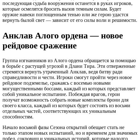
последующая судьба вооружения останется в руках игроков,
которые осмелятся бросить вызов темным силам. Будет
оружие навеки поглощенным тенью или же герою удастся
вернуть былой свет — зависит от его силы воли и решимости.
Анклав Алого ордена — новое
рейдовое сражение
Группа изгнанников из Алого ордена обращается за помощью
в борьбе с растущей угрозой в Длани Тира. Эти отверженные
стремятся вернуть утраченный Анклав, ведя битву ради
справедливости и чести. Игроки смогут пройти через новое
рейдовое подземелье, сражаясь с восемью новыми
могущественными боссами, каждый из которых представляет
собой уникальное испытание. Побеждая врагов, герои
получат возможность собрать новые комплекты брони для
своего класса, каждый из которых будет состоять из восьми
отдельных частей, соответствующих их уникальным
способностям.
Начало восьмой фазы Сезона открытий обещает стать не
только этапом новых испытаний, но и временем для значимых
побед, сокровищ и уникальных историй, которые надолго