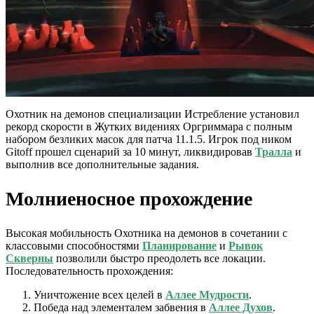
Охотник на демонов специализации Истребление установил
рекорд скорости в Жутких видениях Оргриммара с полным
набором безликих масок для патча 11.1.5. Игрок под ником
Gitoff прошел сценарий за 10 минут, ликвидировав
Тралла
и
выполнив все дополнительные задания.
Молниеносное прохождение
Высокая мобильность Охотника на демонов в сочетании с
классовыми способностями
Планирование
и
Рывок
Скверны
позволили быстро преодолеть все локации.
Последовательность прохождения:
Уничтожение всех целей в
Аллее Мудрости
.
Победа над элементалем забвения в
Аллее Духов
.