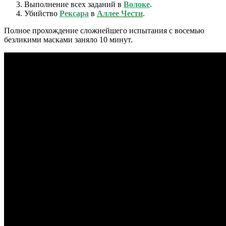
Выполнение всех заданий в
Волоке
.
Убийство
Рексара
в
Аллее Чести
.
Полное прохождение сложнейшего испытания с восемью
безликими масками заняло 10 минут.